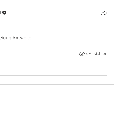
f
eiung Antweiler
4 Ansichten